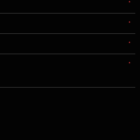
*
*
*
*