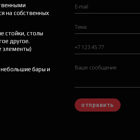
твенными 
я на собственных 
 стойки, столы 
ое другое. 
 элементы) 
небольшие бары и 
отправить