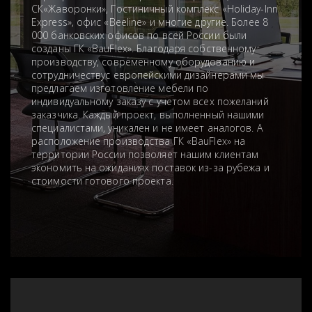
СК«Жаворонки», Гостиничный комплекс «Holiday-Inn
Express», офис «Beeline» и многие другие. Более 8
000 банковских офисов по всей России были
созданы ГК «BauFlex». Благодаря собственному
производству, современному оборудованию и
сотрудничествус европейскими дизайнерами мы
предлагаем изготовление мебели по
индивидуальному заказу с учетом всех пожеланий
заказчика. Каждый проект, выполненный нашими
специалистами, уникален и не имеет аналогов. А
расположение производства ГК «BauFlex» на
территории России позволяет нашим клиентам
экономить на ожиданиях поставок из-за рубежа и
стоимости готового проекта.