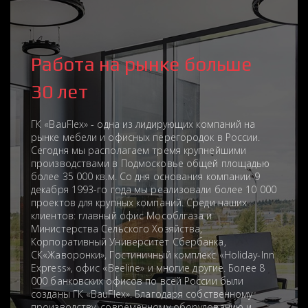
Работа на рынке больше
30 лет
ГК «BauFlex» - одна из лидирующих компаний на
рынке мебели и офисных перегородок в России.
Сегодня мы располагаем тремя крупнейшими
производствами в Подмосковье общей площадью
более 35 000 кв.м. Со дня основания компании 9
декабря 1993-го года мы реализовали более 10 000
проектов для крупных компаний. Среди наших
клиентов: главный офис Мособлгаза и
Министерства Сельского Хозяйства,
Корпоративный Университет Сбербанка,
СК«Жаворонки», Гостиничный комплекс «Holiday-Inn
Express», офис «Beeline» и многие другие. Более 8
000 банковских офисов по всей России были
созданы ГК «BauFlex». Благодаря собственному
производству, современному оборудованию и