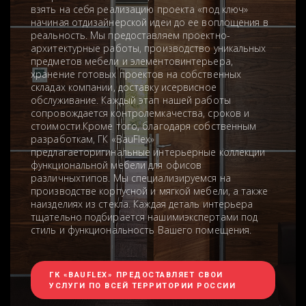
взять на себя реализацию проекта «под ключ»
начиная отдизайнерской идеи до ее воплощения в
реальность. Мы предоставляем проектно-
архитектурные работы, производство уникальных
предметов мебели и элементовинтерьера,
хранение готовых проектов на собственных
складах компании, доставку исервисное
обслуживание. Каждый этап нашей работы
сопровождается контролемкачества, сроков и
стоимости.Кроме того, благодаря собственным
разработкам, ГК «BauFlex»
предлагаеторигинальные интерьерные коллекции
функциональной мебели для офисов
различныхтипов. Мы специализируемся на
производстве корпусной и мягкой мебели, а также
наизделиях из стекла. Каждая деталь интерьера
тщательно подбирается нашимиэкспертами под
стиль и функциональность Вашего помещения.
ГК «BAUFLEX» ПРЕДОСТАВЛЯЕТ СВОИ
УСЛУГИ ПО ВСЕЙ ТЕРРИТОРИИ РОССИИ