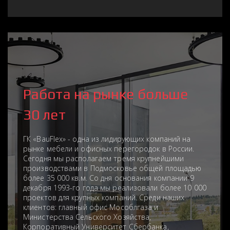
Работа на рынке больше
30 лет
ГК «BauFlex» - одна из лидирующих компаний на
рынке мебели и офисных перегородок в России.
Сегодня мы располагаем тремя крупнейшими
производствами в Подмосковье общей площадью
более 35 000 кв.м. Со дня основания компании 9
декабря 1993-го года мы реализовали более 10 000
проектов для крупных компаний. Среди наших
клиентов: главный офис Мособлгаза и
Министерства Сельского Хозяйства,
Корпоративный Университет Сбербанка,