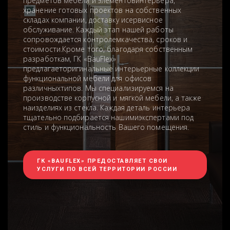
предметов мебели и элементовинтерьера,
хранение готовых проектов на собственных
складах компании, доставку исервисное
обслуживание. Каждый этап нашей работы
сопровождается контролемкачества, сроков и
стоимости.Кроме того, благодаря собственным
разработкам, ГК «BauFlex»
предлагаеторигинальные интерьерные коллекции
функциональной мебели для офисов
различныхтипов. Мы специализируемся на
производстве корпусной и мягкой мебели, а также
наизделиях из стекла. Каждая деталь интерьера
тщательно подбирается нашимиэкспертами под
стиль и функциональность Вашего помещения.
ГК «BAUFLEX» ПРЕДОСТАВЛЯЕТ СВОИ
УСЛУГИ ПО ВСЕЙ ТЕРРИТОРИИ РОССИИ